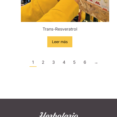
Trans-Resveratrol
Leer más
1
2
3
4
5
6
→